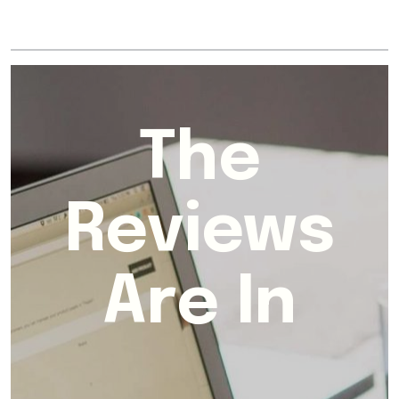
The
Reviews
Are In