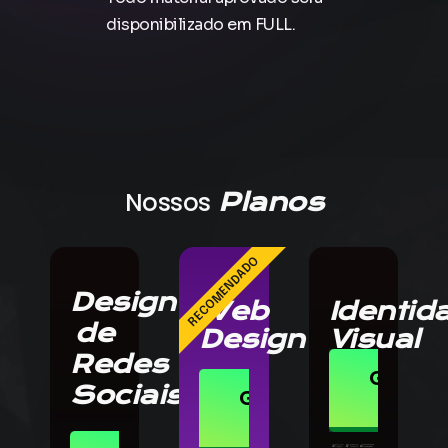
disponibilizado em FULL.
Nossos
Planos
RECOMENDADO
Design
Web
Identid
de
Design
Visual
Redes
GARAN
Sociais
OFER
GARANTIR
OFERTA