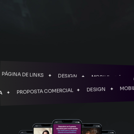
INA DE LINKS ✦ DESIGN ✦ MOBILE
PÁGINA DE
 PROPOSTA COMERCIAL ✦ DESIGN ✦ MOBILE