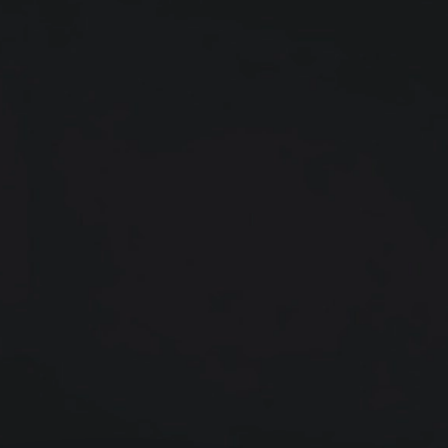
Design Personalizado
Nossa equipe criativa é apaixonada por criar designs
exclusivos que expressam a personalidade e os valores
da sua marca.
Estratégia Guiada por Resultados
Não somos apenas designers, somos parceiros
estratégicos que se preocupam com o seu sucesso
digital.